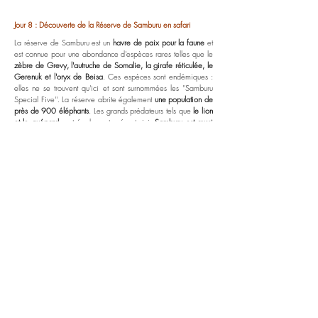
Jour 8 : Découverte de la Réserve de Samburu en safari
La réserve de Samburu est un
havre de paix pour la faune
et
est connue pour une abondance d'espèces rares telles que le
zèbre de Grevy, l'autruche de Somalie, la girafe réticulée, le
Gerenuk et l'oryx de Beisa
. Ces espèces sont endémiques :
elles ne se trouvent qu'ici et sont surnommées les ''Samburu
Special Five''. La réserve abrite également
une population de
près de 900 éléphants
. Les grands prédateurs tels que
le lion
et le guépard
sont également présents ici.
Samburu est aussi
l'un des meilleurs endroits au Kenya pour repérer le
léopard.
Déjeuner à votre lodge et
départ en safaris dans la
réserve à la recherche des animaux
. Retour au lodge.
Suggestions d'activités durant votre séjour à Samburu :
- Safari ornithologique guidé avec un spécialiste des oiseaux
(anglophone). La réserve abrite plus de 450 espèces
d'oiseaux !
- Safari à pied guidé dans la réserve.
- Apéritif et dîner au bord de la rivière Ewaso Nyiro.