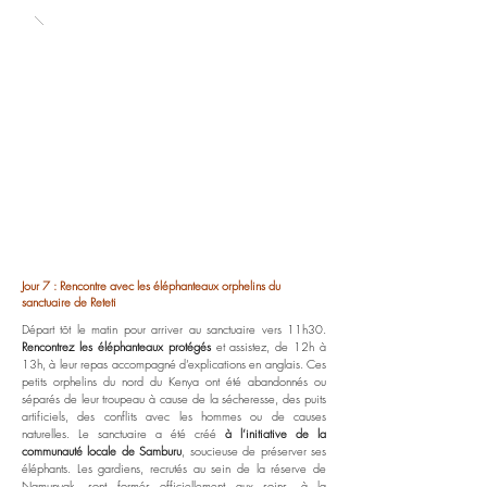
Jour 7 : Rencontre avec les éléphanteaux orphelins du
sanctuaire de Reteti
Départ tôt le matin pour arriver au sanctuaire vers 11h30.
Rencontrez les éléphanteaux protégés
et assistez, de 12h à
13h, à leur repas accompagné d’explications en anglais. Ces
petits orphelins du nord du Kenya ont été abandonnés ou
séparés de leur troupeau à cause de la sécheresse, des puits
artificiels, des conflits avec les hommes ou de causes
naturelles. Le sanctuaire a été créé
à l’initiative de la
communauté locale de Samburu
, soucieuse de préserver ses
éléphants. Les gardiens, recrutés au sein de la réserve de
Namunyak, sont formés officiellement aux soins, à la