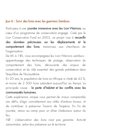
Jour 6 : Suivi des lions avec les guerriers Samburu
Participez à une
journée immersive avec les Lion Warriors
, au
cœur d’un programme de conservation engagé. Créé par le
Lion Conservation Fund en 2003, ce projet vise à
recueillir
des données précieuses sur les déplacements et le
comportement des lions
, transmises aux chercheurs de
l’organisation.
De 6h à 18h, vous accompagnez les Lion Warriors samburu :
apprentissage des techniques de pistage, observation du
comportement des lions, découverte des enjeux de
conservation et du rôle essentiel des grands prédateurs dans
l’équilibre de l’écosystème.
En 20 ans, la population de lions en Afrique a chuté de 43 %,
et moins de 2 500 lions subsistent aujourd’hui au Kenya. La
principale cause :
la perte d’habitat et les conflits avec les
communautés humaines.
Cette expérience unique vous permet de mieux comprendre
ces défis, d’agir concrètement aux côtés d’acteurs locaux, et
de contribuer à préserver l’avenir de l’espèce. En fin de
journée, retour au camp pour un dîner chaleureux autour du
feu.
NB : L’observation des lions n’est pas garantie. Activité
saisonnière, selon leur présence sur le territoire.