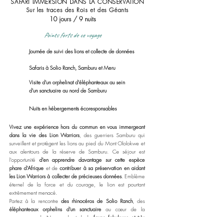
SAFARI IMMERSION DANS LA CONSERVATION
Sur les traces des Rois et des Géants
10 jours / 9 nuits
Points forts de ce voyage
Journée de suivi des lions et collecte de données
Safaris à Solio Ranch, Samburu et Meru
Visite d'un
orphelinat d'éléphanteaux au sein
d'un sanctuaire au nord de Samburu
Nuits en hébergements écoresponsables
Vivez une expérience hors du commun en vous immergeant
dans la vie des Lion Warriors
, des guerriers Samburu qui
surveillent et protègent les lions au pied du Mont Ololokwe et
aux alentours de la réserve de Samburu. Ce séjour est
l'opportunité
d'en apprendre davantage sur cette espèce
phare d'Afrique
et de
contribuer à sa préservation en aidant
les Lion Warriors à collecter de précieuses données
. Emblème
éternel de la force et du courage, le lion est pourtant
extrêmement menacé. ​
Partez à la rencontre
des rhinocéros de
Solio Ranch
, des
éléphanteaux orphelins d'un sanctuaire
au cœur de la