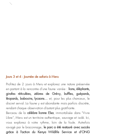
Jours 3 et 4 : J
ournée de safaris à Meru
Profitez de 2 jours à Meru et explorez une nature préservée
en partant à la rencontre d’une faune variée :
lions, éléphants,
girafes réticulées, zèbres de Grévy, buffles, guépards,
léopards, babouins, lycaons…
et, pour les plus chanceux, le
discret serval. La faune y est abondante mais parfois discrète,
rendant chaque observation d’autant plus gratifiante.
Berceau de la
célèbre lionne Elsa
, immortalisée dans ''Vivre
Libre'', Meru est un territoire authentique, sauvage et isolé. Ici,
vous explorez à votre rythme, loin de la foule. Autrefois
ravagé par le braconnage,
le parc a été restauré avec succès
grâce à l’action du Kenya Wildlife Service et d’ONG