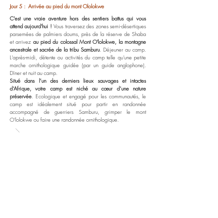
Jour 5 : Arrivée au pied du mont Ololokwe
C'est une vraie aventure hors des sentiers battus qui vous
attend aujourd'hui !
Vous traversez des zones semi-désertiques
parsemées de palmiers doums, près de la réserve de Shaba
et arrivez
au pied du colossal Mont O'lolokwe, la montagne
ancestrale et sacrée de la tribu Samburu
. Déjeuner au camp.
L'après-midi, détente ou activités du camp telle qu'une petite
marche ornithologique guidée (par un guide anglophone).
Dîner et nuit au camp.
Situé dans l’un des derniers lieux sauvages et intactes
d’Afrique, votre camp est niché au cœur d’une nature
préservée
. Ecologique et engagé pour les communautés, le
camp est idéalement situé pour partir en randonnée
accompagné de guerriers Samburu, grimper le mont
O'lolokwe ou faire une randonnée ornithologique.