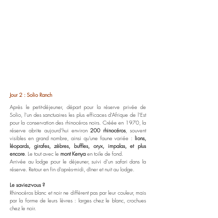
Jour 2 : Solio Ranch
Après le petit-déjeuner, départ pour la réserve privée de
Solio, l’un des sanctuaires les plus efficaces d’Afrique de l’Est
pour la conservation des rhinocéros noirs. Créée en 1970, la
réserve abrite aujourd’hui environ
200 rhinocéros
, souvent
visibles en grand nombre, ainsi qu'une faune variée :
lions,
léopards, girafes, zèbres, buffles, oryx, impalas, et plus
encore
. Le tout avec le
mont Kenya
en toile de fond.
Arrivée au lodge pour le déjeuner, suivi d’un safari dans la
réserve. Retour en fin d’après-midi, dîner et nuit au lodge.
Le saviez-vous ?
Rhinocéros blanc et noir ne diffèrent pas par leur couleur, mais
par la forme de leurs lèvres : larges chez le blanc, crochues
chez le noir.