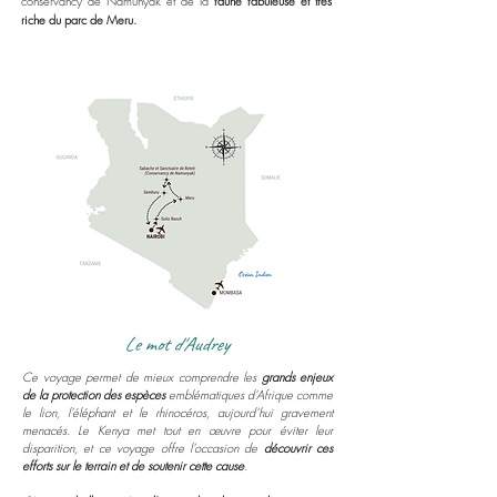
conservancy de Namunyak et de la
faune fabuleuse et très
riche du parc de Meru.
Le mot d'Audrey
Ce voyage permet de mieux comprendre les
grands enjeux
de la protection des espèces
emblématiques d’Afrique comme
le lion, l’éléphant et le rhinocéros, aujourd’hui gravement
menacés. Le Kenya met tout en œuvre pour éviter leur
disparition, et ce voyage offre l’occasion de
découvrir ces
efforts sur le terrain et de soutenir cette cause
.