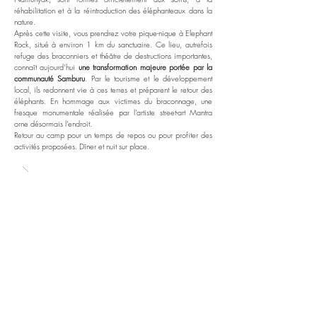
réhabilitation et à la réintroduction des éléphanteaux dans la
nature.
Après cette visite, vous prendrez votre pique-nique à Elephant
Rock, situé à environ 1 km du sanctuaire. Ce lieu, autrefois
refuge des braconniers et théâtre de destructions importantes,
connaît aujourd’hui
une transformation majeure portée par la
communauté Samburu
. Par le tourisme et le développement
local, ils redonnent vie à ces terres et préparent le retour des
éléphants. En hommage aux victimes du braconnage, une
fresque monumentale réalisée par l’artiste street-art Mantra
orne désormais l’endroit.
Retour au camp pour un temps de repos ou pour profiter des
activités proposées. Dîner et nuit sur place.