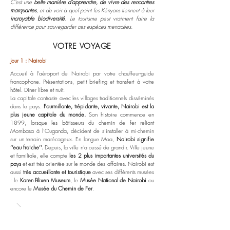
C’est une
belle manière d’apprendre, de vivre des rencontres
marquantes
, et de voir à quel point les Kényans tiennent à leur
incroyable biodiversité
. Le tourisme peut vraiment faire la
différence pour sauvegarder ces espèces menacées.
VOTRE VOYAGE
Jour 1 : Nairobi
Accueil à l'aéroport de Nairobi par votre chauffeur-guide
francophone. Présentations, petit briefing et transfert à votre
hôtel. Dîner libre et nuit.
La capitale contraste avec les villages traditionnels disséminés
dans le pays.
Fourmillante, trépidante, vivante, Nairobi est la
plus jeune capitale du monde.
Son histoire commence en
1899, lorsque les bâtisseurs du chemin de fer reliant
Mombasa à l’Ouganda, décident de s’installer à mi-chemin
sur un terrain marécageux. En langue Maa,
Nairobi signifie
‘’eau fraîche’’.
Depuis, la ville n’a cessé de grandir. Ville jeune
et familiale, elle compte
les 2 plus importantes universités du
pays
et est très orientée sur le monde des affaires. Nairobi est
aussi
très accueillante et touristique
avec ses différents musées
: le
Karen Blixen Museum
, le
Musée National de Nairobi
ou
encore le
Musée du Chemin de Fer
.