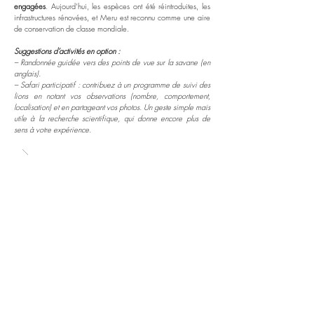
engagées
. Aujourd’hui, les espèces ont été réintroduites, les
infrastructures rénovées, et Meru est reconnu comme une aire
de conservation de classe mondiale.
Suggestions d’activités en option :
– Randonnée guidée vers des points de vue sur la savane (en
anglais).
– Safari participatif : contribuez à un programme de suivi des
lions en notant vos observations (nombre, comportement,
localisation) et en partageant vos photos. Un geste simple mais
utile à la recherche scientifique, qui donne encore plus de
sens à votre expérience.