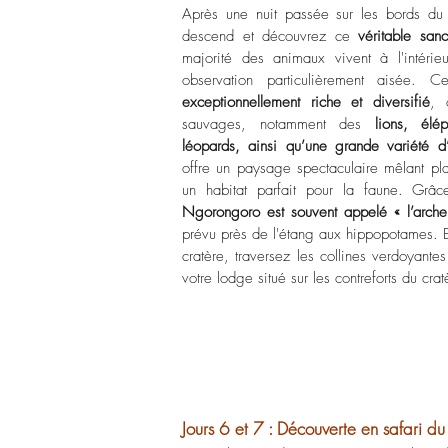
Après une nuit passée sur les bords du 
descend et découvrez ce
véritable san
majorité des animaux vivent à l'intérieu
observation particulièrement aisée. 
exceptionnellement riche et diversifié
, 
sauvages, notamment des
lions, élép
léopards, ainsi qu’une grande variété d’
offre un paysage spectaculaire mêlant plai
un habitat parfait pour la faune. Grâc
Ngorongoro est souvent appelé « l’arch
prévu près de l'étang aux hippopotames. E
cratère, traversez les collines verdoyante
votre lodge situé sur les contreforts du crat
Jours 6 et 7 : Découverte en safari 