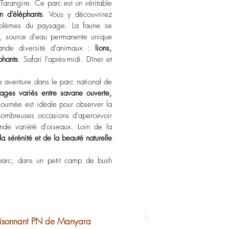
 Tarangire. Ce parc est un véritable
n d'éléphants
. Vous y découvrirez
blèmes du paysage. La faune se
e, source d'eau permanente unique
ande diversité d'animaux :
lions,
phants
. Safari l'après-midi. Dîner et
e aventure dans le parc national de
ages variés entre savane ouverte,
journée est idéale pour observer la
nombreuses occasions d'apercevoir
nde variété d'oiseaux. Loin de la
la sérénité et de la beauté naturelle
parc, dans un petit camp de bush
 foisonnant PN de Manyara