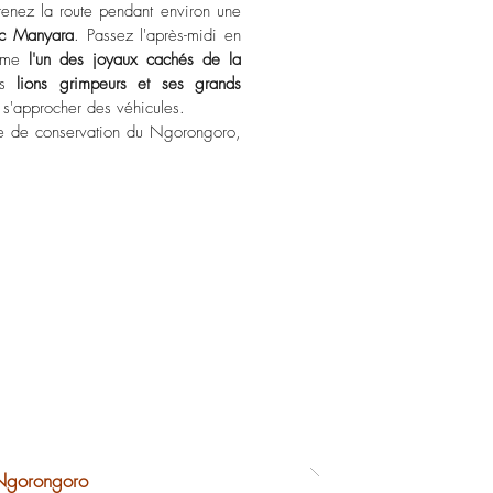
renez la route pendant environ une
ac Manyara
. Passez l'après-midi en
omme
l'un des joyaux cachés de la
es
lions grimpeurs et ses grands
à s'approcher des véhicules.
ne de conservation du Ngorongoro,
 Ngorongoro