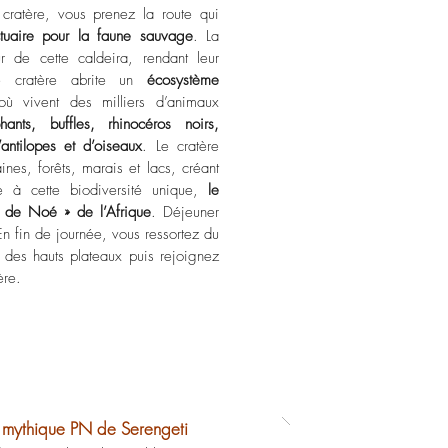
cratère, vous prenez la route qui
ctuaire pour la faune sauvage
. La
r de cette caldeira, rendant leur
Ce cratère abrite un
écosystème
où vivent des milliers d’animaux
hants, buffles, rhinocéros noirs,
antilopes et d’oiseaux
. Le cratère
nes, forêts, marais et lacs, créant
e à cette biodiversité unique,
le
e de Noé » de l’Afrique
. Déjeuner
n fin de journée, vous ressortez du
s des hauts plateaux puis rejoignez
ère.
du mythique PN de Serengeti