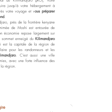
onal du Kilimandjaro (JRO), votre
duira jusqu'à votre hébergement à
rès votre voyage et v
ous préparer
end
.
djaro, près de la frontière kenyane
 animée de Moshi est entourée de
on économie repose largement sur
ueux sommet enneigé du
Kilimandjaro
i est la capitale de la région de
laire pour les randonneurs et les
limandjaro
. C’est aussi une ville
thnies, avec une forte influence des
 la région.
ire