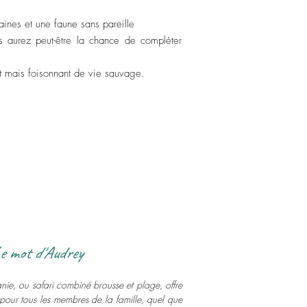
aines et une faune sans pareille
s aurez peut-être la chance de compléter
ret mais foisonnant de vie sauvage.
e mot d'Audrey
anie, ou safari combiné brousse et plage, offre
our tous les membres de la famille, quel que