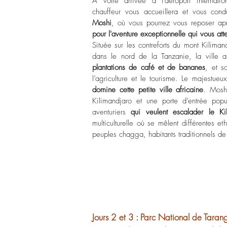
À votre arrivée à l'aéroport internati
chauffeur vous accueillera et vous con
Moshi
, où vous pourrez vous reposer ap
pour l'aventure exceptionnelle qui vous att
Située sur les contreforts du mont Kiliman
dans le nord de la Tanzanie, la ville
plantations de café et de bananes
, et s
l’agriculture et le tourisme. Le majest
domine cette petite ville africaine
. Mosh
Kilimandjaro et une porte d’entrée popu
aventuriers
qui veulent escalader le Ki
multiculturelle où se mêlent différentes e
peuples chagga, habitants traditionnels de
Jours 2 et 3 : Parc National de Tarang