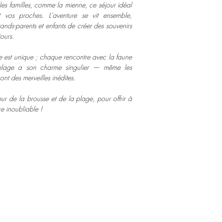
 les familles, comme la mienne, ce séjour idéal
vos proches. L'aventure se vit ensemble,
ands-parents et enfants de créer des souvenirs
ours.
 est unique ; chaque rencontre avec la faune
 plage a son charme singulier — même les
nt des merveilles inédites.
lleur de la brousse et de la plage, pour offrir à
e inoubliable !