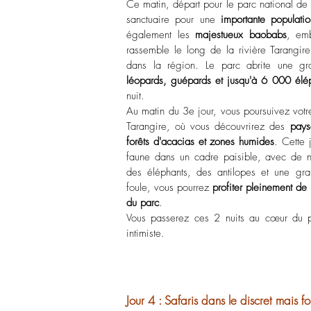
Ce matin, d
épart pour le parc national de
sanctuaire pour une
importante populatio
également les
majestueux baobabs
, em
rassemble le long de la rivière Tarangir
dans la région. Le parc abrite une gr
léopards, guépards et jusqu'à 6 000 élé
nuit.
Au matin du 3e jour, vous poursuivez votr
Tarangire, où vous découvrirez des
pays
forêts d'acacias et zones humides
. Cette 
faune dans un cadre paisible, avec de 
des éléphants, des antilopes et une gra
foule, vous pourrez
profiter pleinement de 
du parc
.
Vous passerez ces 2 nuits au cœur du 
intimiste.
Jour 4 : Safaris dans le discret mais